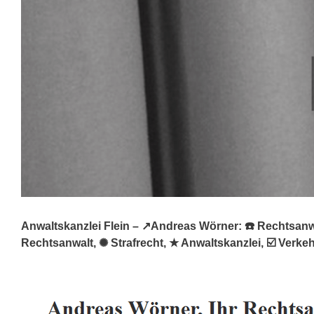
Anwaltskanzlei Flein – ↗️Andreas Wörner: ☎️ Rechtsanwalt
Rechtsanwalt, ✺ Strafrecht, ★ Anwaltskanzlei, ☑️ Verke