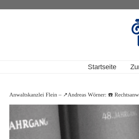
Skip
to
content
Startseite
Zu
Anwaltskanzlei Flein – ↗️Andreas Wörner: ☎️ Rechtsanwalt