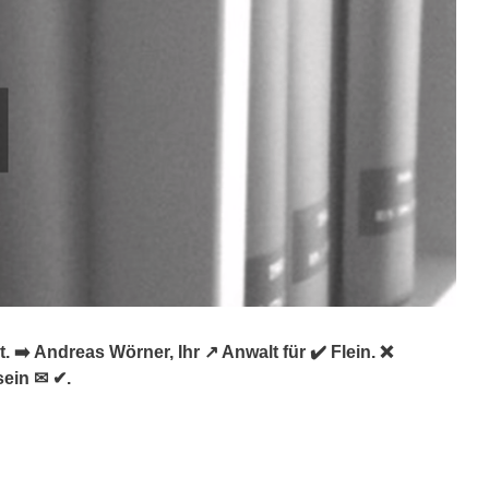
 ➡️ Andreas Wörner, Ihr ↗️ Anwalt für ✔️ Flein. ❌
sein ✉ ✔.