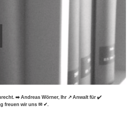
echt. ➡️ Andreas Wörner, Ihr ↗️ Anwalt für ✔️
ag freuen wir uns ✉ ✔.