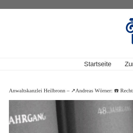
Skip
to
content
Startseite
Zu
Anwaltskanzlei Heilbronn – ↗️Andreas Wörner: ☎️ Rechtsa