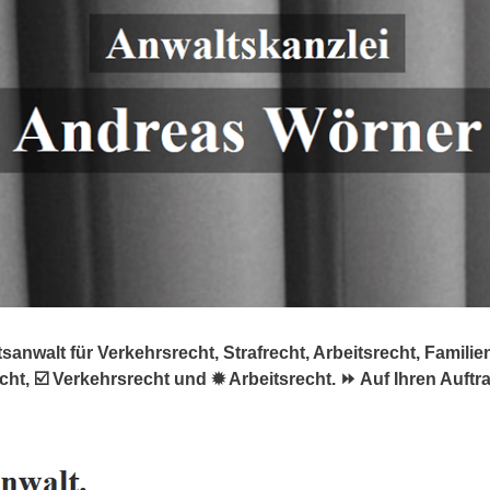
nwalt für Verkehrsrecht, Strafrecht, Arbeitsrecht, Familienr
cht, ☑️ Verkehrsrecht und ✹ Arbeitsrecht. ⏩ Auf Ihren Auftr