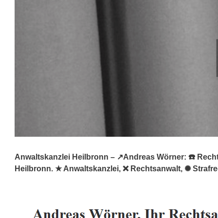
Anwaltskanzlei Heilbronn – ↗️Andreas Wörner: ☎️ Rechtsa
Heilbronn. ★ Anwaltskanzlei, ❌ Rechtsanwalt, ✺ Strafre