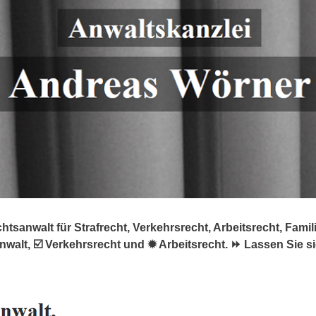
sanwalt für Strafrecht, Verkehrsrecht, Arbeitsrecht, Familie
nwalt, ☑️ Verkehrsrecht und ✹ Arbeitsrecht. ⏩ Lassen Sie s