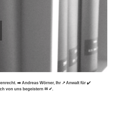
nrecht. ➡️ Andreas Wörner, Ihr ↗️ Anwalt für ✔️
ich von uns begeistern ✉ ✔.