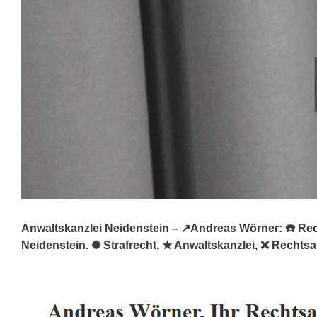
Anwaltskanzlei Neidenstein – ↗️Andreas Wörner: ☎️ Recht
Neidenstein. ✺ Strafrecht, ★ Anwaltskanzlei, ❌ Rechtsa