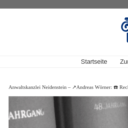
Skip
to
content
Startseite
Zu
Anwaltskanzlei Neidenstein – ↗️Andreas Wörner: ☎️ Recht