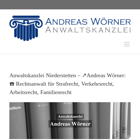
Skip
to
content
Anwaltskanzlei Niederstetten – ↗️Andreas Wörner:
☎️ Rechtsanwalt für Strafrecht, Verkehrsrecht,
Arbeitsrecht, Familienrecht